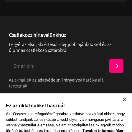
Csatlakozz hírlevelünkhüz
Legyél az első, aki értesül a legjobb ajánlatokról és az
újonnan csatlakozó sztárokról!
Az e-mailek az
adatvédelmi irányelvek
hatálya alá
tartoznak.
Adatkezelés
Szolgáltatási feltételek
Cooike
beállítások
Ez az oldal sütiket használ
Az „Összes süti elfogadása” gombra kattintva hozzájárul ahhoz, hogy
sütiket tároljunk az eszközén a webhelyen való navigáció javítása, a
webhelyhasználat elemzése, valamint szolgáltatásaink egyéb módon
történő biztosítása és hirdetése érdekében.
További információkért