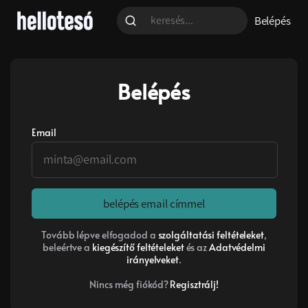
Belépés
Belépés
Email
belépés email címmel
Tovább lépve elfogadod a
szolgáltatási feltételeket
,
beleértve a
kiegészítő feltételeket
és az
Adatvédelmi
irányelveket
.
Nincs még fiókód?
Regisztrálj!