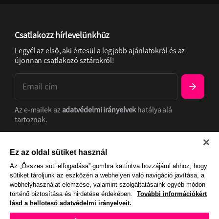
Csatlakozz hírlevelünkhüz
Legyél az első, aki értesül a legjobb ajánlatokról és az
újonnan csatlakozó sztárokról!
Az e-mailek az
adatvédelmi irányelvek
hatálya alá
tartoznak.
Adatkezelés
Szolgáltatási feltételek
Cooike
beállítások
Ez az oldal sütiket használ
Az „Összes süti elfogadása” gombra kattintva hozzájárul ahhoz, hogy
sütiket tároljunk az eszközén a webhelyen való navigáció javítása, a
webhelyhasználat elemzése, valamint szolgáltatásaink egyéb módon
történő biztosítása és hirdetése érdekében.
További információkért
lásd a hellotesó adatvédelmi irányelveit.
Elég tehetségesnek érzed magad, hogy részt vegyél