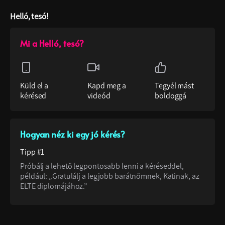
Helló, tesó!
Mi a Helló, tesó?
Küld el a
Kapd meg a
Tegyél mást
kérésed
videód
boldoggá
Hogyan néz ki egy jó kérés?
Tipp #1
Próbálj a lehető legpontosabb lenni a kéréseddel,
például: „Gratulálj a legjobb barátnőmnek, Katinak, az
ELTE diplomájához.”