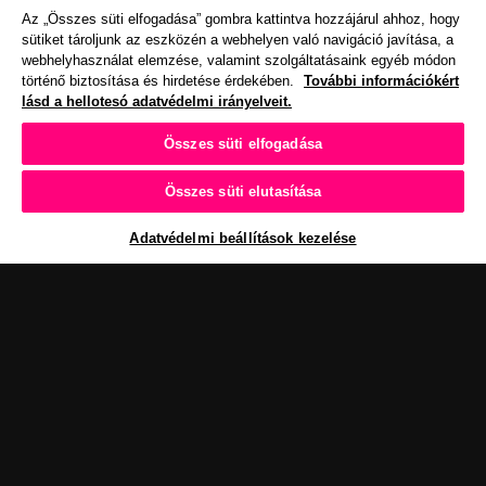
Az „Összes süti elfogadása” gombra kattintva hozzájárul ahhoz, hogy
sütiket tároljunk az eszközén a webhelyen való navigáció javítása, a
webhelyhasználat elemzése, valamint szolgáltatásaink egyéb módon
történő biztosítása és hirdetése érdekében.
További információkért
lásd a hellotesó adatvédelmi irányelveit.
Összes süti elfogadása
Összes süti elutasítása
Adatvédelmi beállítások kezelése
Csatlakozz hírlevelünkhüz