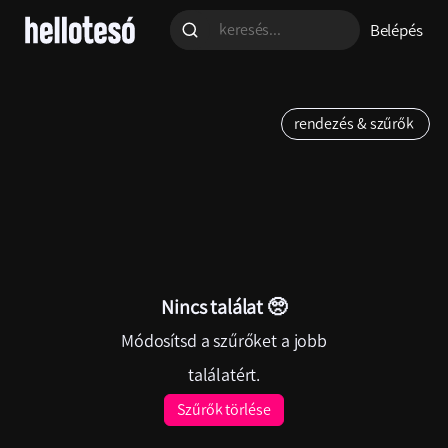
24 óra
Belépés
Ár
rendezés & szűrők
Ft 0 - Ft 1000
Ft 1000 - Ft 5000
Ft 5000 - Ft 10000
Törlés
Alkalmaz
Ft 10000 - Ft 50000
Ft 50000+
Nincs találat 🥺
Módosítsd a szűrőket a jobb
-
találatért.
Szűrők törlése